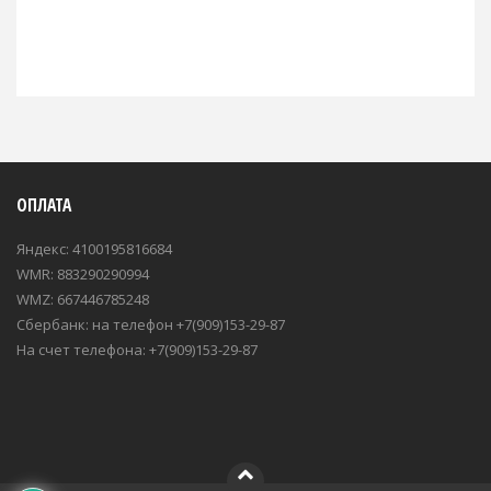
ОПЛАТА
Яндекс: 4100195816684
WMR: 883290290994
WMZ: 667446785248
Сбербанк: на телефон +7(909)153-29-87
На счет телефона: +7(909)153-29-87