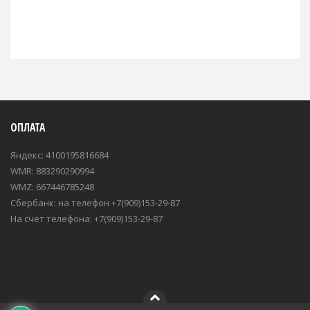
ОПЛАТА
Яндекс: 4100195816684
WMR: 883290290994
WMZ: 667446785248
Сбербанк: на телефон +7(909)153-29-87
На счет телефона: +7(909)153-29-87