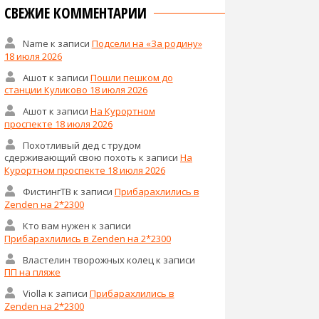
СВЕЖИЕ КОММЕНТАРИИ
Name
к записи
Подсели на «За родину»
18 июля 2026
Ашот
к записи
Пошли пешком до
станции Куликово 18 июля 2026
Ашот
к записи
На Курортном
проспекте 18 июля 2026
Похотливый дед с трудом
сдерживающий свою похоть
к записи
На
Курортном проспекте 18 июля 2026
ФистингТВ
к записи
Прибарахлились в
Zenden на 2*2300
Кто вам нужен
к записи
Прибарахлились в Zenden на 2*2300
Властелин творожных колец
к записи
ПП на пляже
Violla
к записи
Прибарахлились в
Zenden на 2*2300