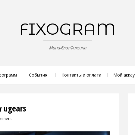
FIXOGRAM
Мини-блог Фиксина
рограмм
События
Контакты и оплата
Мой аккау
 ugears
omment