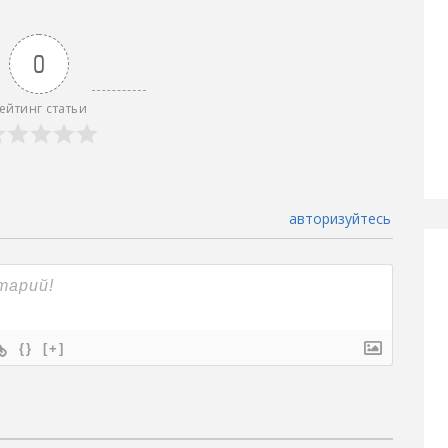
0
ейтинг статьи
авторизуйтесь
{}
[+]