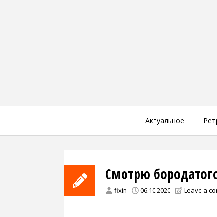
Skip
to
content
Актуальное
Рет
Смотрю бородатого
fixin
06.10.2020
Leave a c