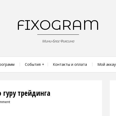
FIXOGRAM
Мини-блог Фиксина
рограмм
События
Контакты и оплата
Мой аккау
 гуру трейдинга
omment