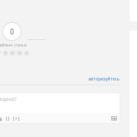
0
ейтинг статьи
авторизуйтесь
{}
[+]