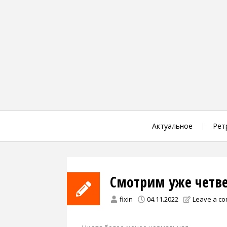
Skip
to
content
Актуальное
Рет
Смотрим уже четве
fixin
04.11.2022
Leave a c