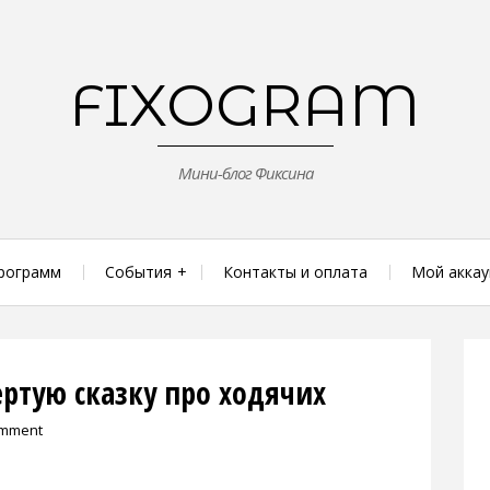
FIXOGRAM
Мини-блог Фиксина
рограмм
События
Контакты и оплата
Мой аккау
ртую сказку про ходячих
omment