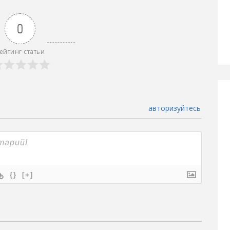
0
ейтинг статьи
авторизуйтесь
{}
[+]