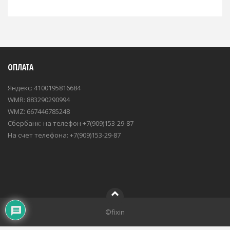
ОПЛАТА
Яндекс: 4100195816684
WMR: 883290290994
WMZ: 667446785248
Сбербанк: на телефон +7(909)153-29-87
На счет телефона: +7(909)153-29-87
©fixin