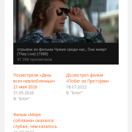
Посмотрели «День
Досмотрел фильм
всех невлюбленных»
«Побег из Претории»
21 мая 2026
18.07.2022
31.05.2026
В "Блог"
В "Блог"
Фильм «Море
соблазна» оказался
глубже, чем казалось