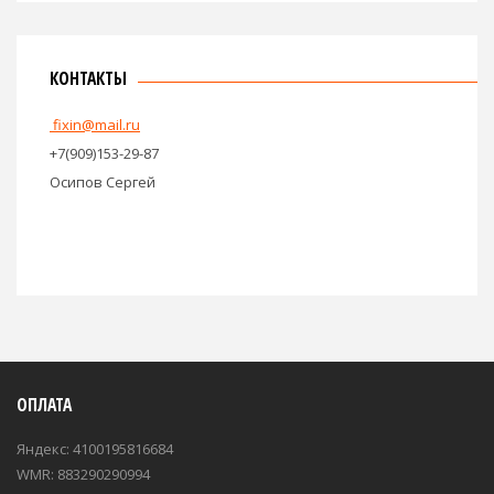
КОНТАКТЫ
fixin@mail.ru
+7(909)153-29-87
Осипов Сергей
ОПЛАТА
Яндекс: 4100195816684
WMR: 883290290994