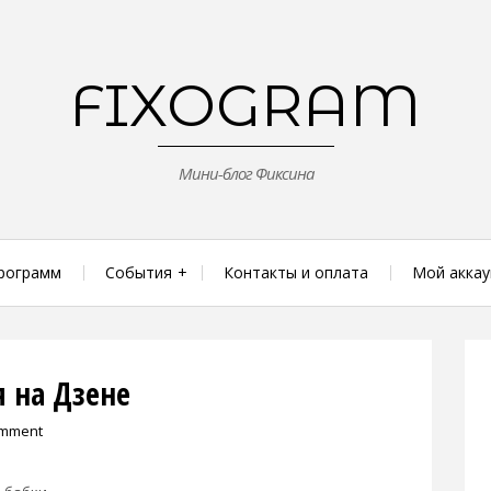
FIXOGRAM
Мини-блог Фиксина
рограмм
События
Контакты и оплата
Мой аккау
 на Дзене
omment