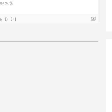
{}
[+]