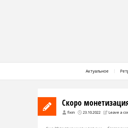
Skip
to
content
Актуальное
Рет
Скоро монетизация
fixin
23.10.2022
Leave a c