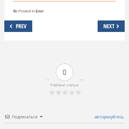
Posted in
Блог
Навигация
PREV
NEXT
по
записям
0
Рейтинг статьи
Подписаться
авторизуйтесь