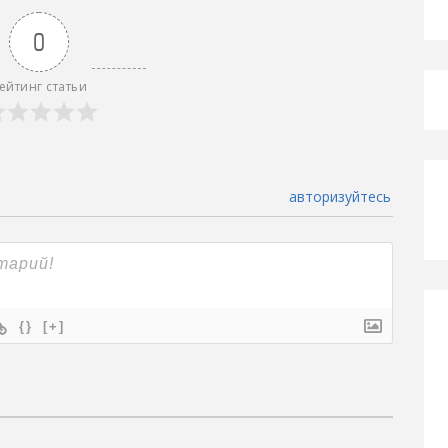
0
ейтинг статьи
авторизуйтесь
{}
[+]