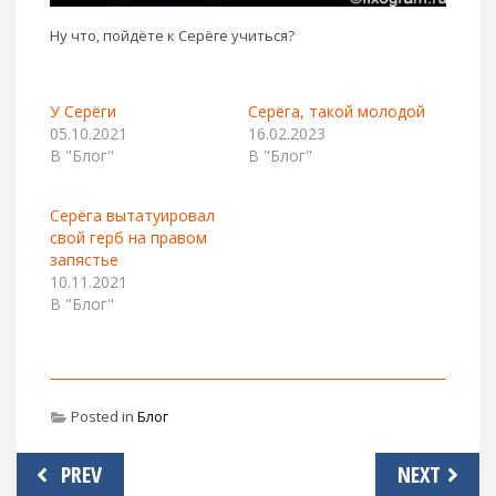
Ну что, пойдёте к Серёге учиться?
У Серёги
Серёга, такой молодой
05.10.2021
16.02.2023
В "Блог"
В "Блог"
Серёга вытатуировал
свой герб на правом
запястье
10.11.2021
В "Блог"
Posted in
Блог
Навигация
PREV
NEXT
по