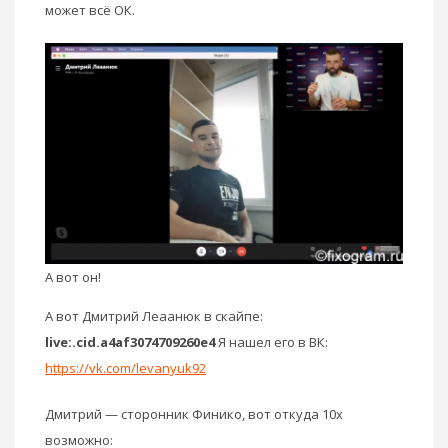
может всё ОК.
А вот он!
А вот Дмитрий Леаанюк в скайпе:
live:.cid.a4af3074709260e4
Я нашел его в ВК:
https://vk.com/levanyuk92
Дмитрий — сторонник Финико, вот откуда 10х
возможно: