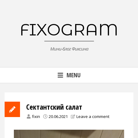
Skip
to
content
FIXOGRAM
Мини-блог Фиксина
MENU
Сектантский салат
fixin
20.06.2021
Leave a comment