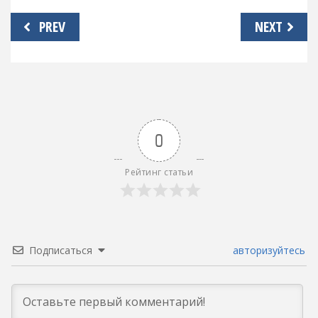
Навигация
PREV
NEXT
по
записям
0
Рейтинг статьи
Подписаться
авторизуйтесь