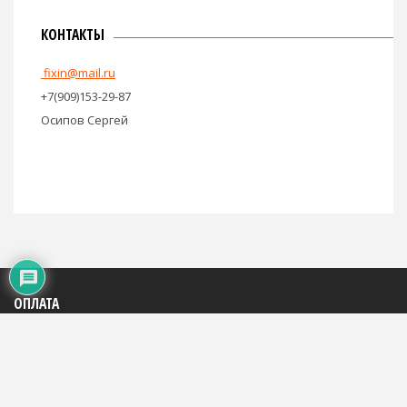
КОНТАКТЫ
fixin@mail.ru
+7(909)153-29-87
Осипов Сергей
ОПЛАТА
Яндекс: 4100195816684
WMR: 883290290994
WMZ: 667446785248
Сбербанк: на телефон +7(909)153-29-87