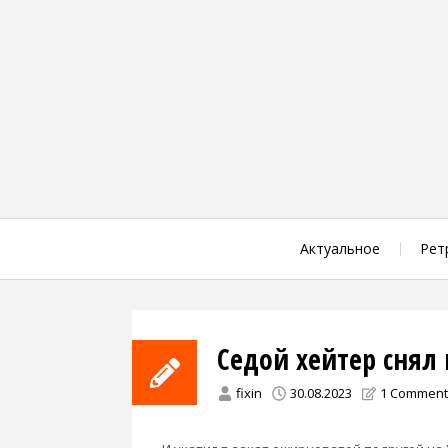
Skip
to
content
Актуальное
Рет
Седой хейтер снял 
fixin
30.08.2023
1 Comment