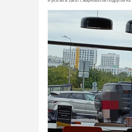
И укатил в закат с жирноватой подругой н