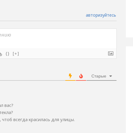
авторизуйтесь
{}
[+]
Старые
л вас?
текла?
 чтоб всегда красилась для улицы.