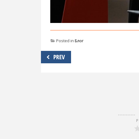
Posted in
Блог
Навигация
PREV
по
записям
Р