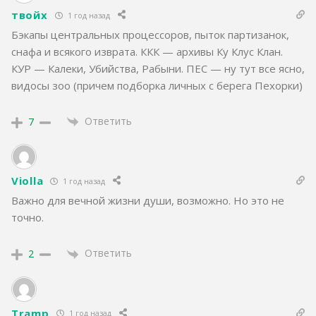
твойх
1 год назад
Бэкапы центральных процессоров, пыток партизанок,
снафа и всякого изврата. ККК — архивы Ку Клус Клан.
КУР — Калеки, Убийства, Рабыни. ПЕС — ну тут все ясно,
видосы зоо (причем подборка личных с берега Пехорки)
Ответить
7
Violla
1 год назад
Важно для вечной жизни души, возможно. Но это не
точно.
Ответить
2
Tramp
1 год назад