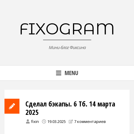
Skip
to
content
FIXOGRAM
Мини-блог Фиксина
MENU
Сделал бэкапы. 6 Тб. 14 марта
2025
fixin
19.03.2025
7 комментариев