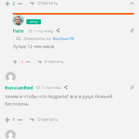
Ответить
2
Автор
fixin
1 год назад
Ответить на
ФистингТВ
Лучше 12 чем никак
Ответить
-1
RussianRed
1 год назад
зачем и чтобы что педрила? все в руце божьей
бестолочь
Ответить
1