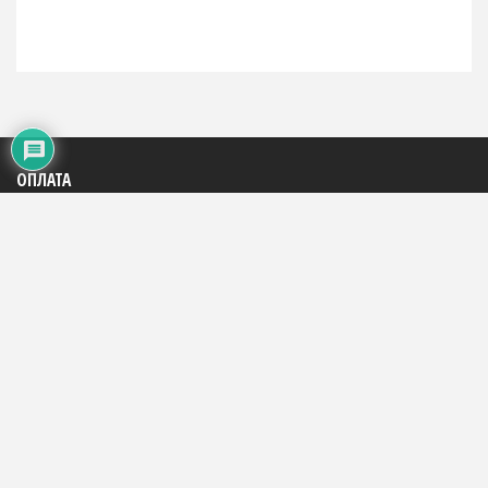
ОПЛАТА
Яндекс: 4100195816684
WMR: 883290290994
WMZ: 667446785248
Сбербанк: на телефон +7(909)153-29-87
На счет телефона: +7(909)153-29-87
©fixin