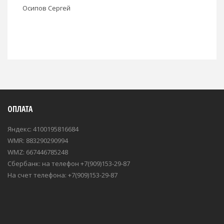
Осипов Сергей
ОПЛАТА
Яндекс: 4100195816684
WMR: 883290290994
WMZ: 667446785248
Сбербанк: на телефон +7(909)153-29-87
На счет телефона: +7(909)153-29-87