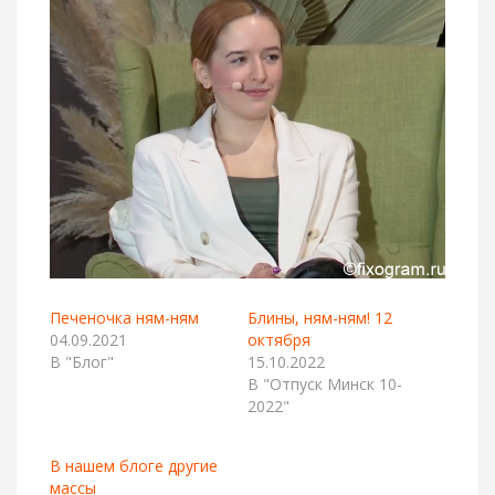
Печеночка ням-ням
Блины, ням-ням! 12
04.09.2021
октября
В "Блог"
15.10.2022
В "Отпуск Минск 10-
2022"
В нашем блоге другие
массы