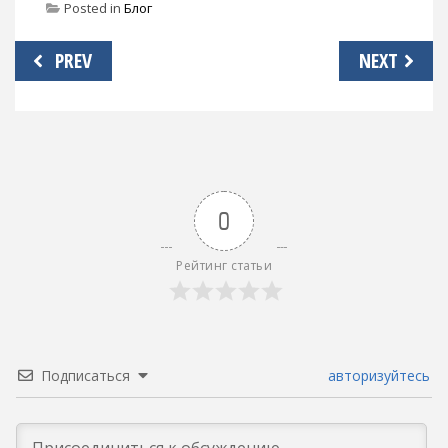
Posted in
Блог
Навигация
PREV
NEXT
по
записям
0
Рейтинг статьи
Подписаться
авторизуйтесь