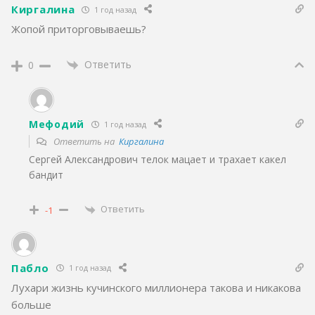
Киргалина
1 год назад
Жопой приторговываешь?
Ответить
0
Мефодий
1 год назад
Ответить на
Киргалина
Сергей Александрович телок мацает и трахает какел
бандит
Ответить
-1
Пабло
1 год назад
Лухари жизнь кучинского миллионера такова и никакова
больше