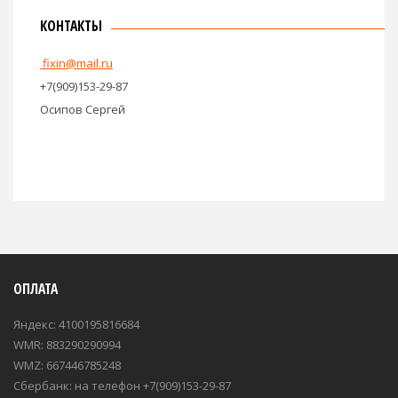
КОНТАКТЫ
fixin@mail.ru
+7(909)153-29-87
Осипов Сергей
ОПЛАТА
Яндекс: 4100195816684
WMR: 883290290994
WMZ: 667446785248
Сбербанк: на телефон +7(909)153-29-87