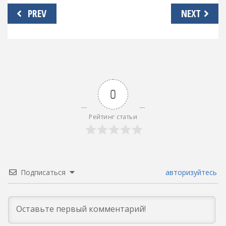
Навигация
PREV
NEXT
по
записям
0
Рейтинг статьи
Подписаться
авторизуйтесь