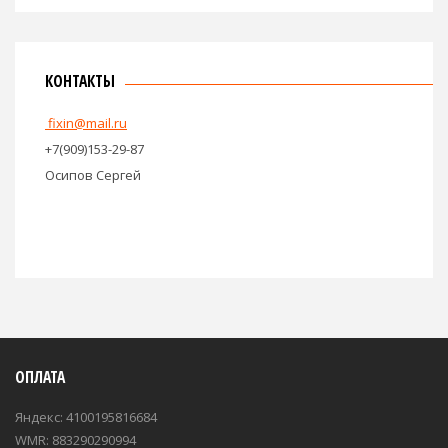
КОНТАКТЫ
fixin@mail.ru
+7(909)153-29-87
Осипов Сергей
ОПЛАТА
Яндекс: 4100195816684
WMR: 883290290994