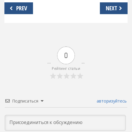
Навигация
PREV
NEXT
по
записям
0
Рейтинг статьи
Подписаться
авторизуйтесь