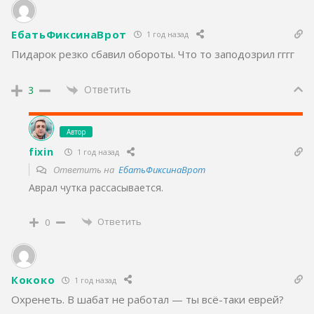
ЕбатьФиксинаВрот
1 год назад
Пидарок резко сбавил обороты. Что то заподозрил гггг
Ответить
3
Автор
fixin
1 год назад
Ответить на
ЕбатьФиксинаВрот
Аврал чутка рассасывается.
Ответить
0
Кококо
1 год назад
Охренеть. В шабат не работал — ты всё-таки еврей?