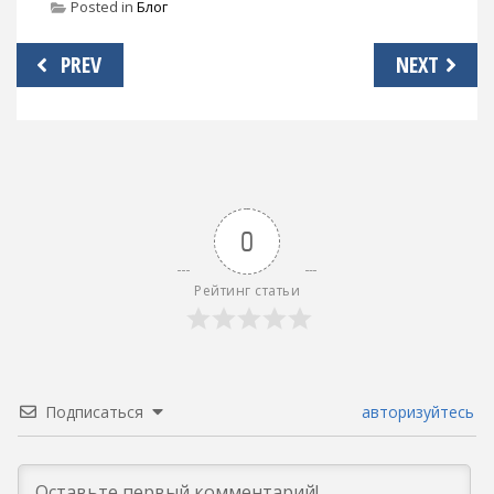
Posted in
Блог
Навигация
PREV
NEXT
по
записям
0
Рейтинг статьи
Подписаться
авторизуйтесь