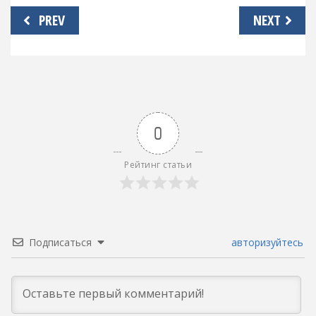
Навигация
PREV
NEXT
по
записям
0
Рейтинг статьи
Подписаться
авторизуйтесь