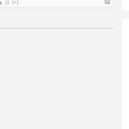
{}
[+]