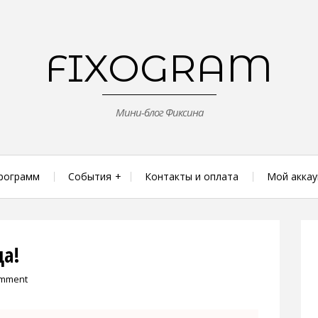
FIXOGRAM
Мини-блог Фиксина
рограмм
События
Контакты и оплата
Мой аккау
ца!
omment