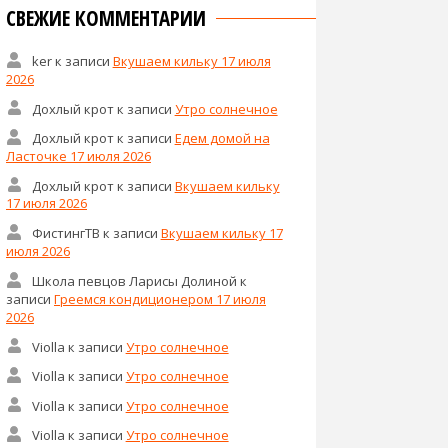
СВЕЖИЕ КОММЕНТАРИИ
ker
к записи
Вкушаем кильку 17 июля
2026
Дохлый крот
к записи
Утро солнечное
Дохлый крот
к записи
Едем домой на
Ласточке 17 июля 2026
Дохлый крот
к записи
Вкушаем кильку
17 июля 2026
ФистингТВ
к записи
Вкушаем кильку 17
июля 2026
Школа певцов Ларисы Долиной
к
записи
Греемся кондиционером 17 июля
2026
Violla
к записи
Утро солнечное
Violla
к записи
Утро солнечное
Violla
к записи
Утро солнечное
Violla
к записи
Утро солнечное