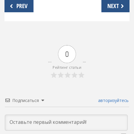
Навигация
PREV
NEXT
по
записям
0
Рейтинг статьи
Подписаться
авторизуйтесь