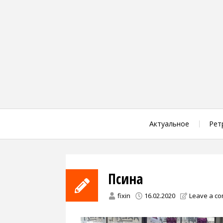
Skip
to
content
Актуальное
Рет
Псина
fixin
16.02.2020
Leave a c