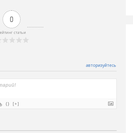
0
ейтинг статьи
авторизуйтесь
{}
[+]