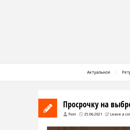
Skip
to
content
Актуальное
Рет
Просрочку на выбр
fixin
25.06.2021
Leave a c