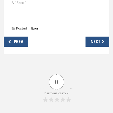
В "Блог"
Posted in
Блог
Навигация
PREV
NEXT
по
записям
0
Рейтинг статьи