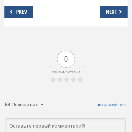
Навигация
PREV
NEXT
по
записям
0
Рейтинг статьи
Подписаться
авторизуйтесь