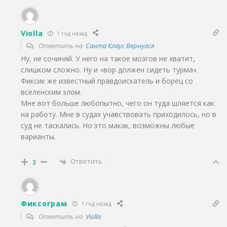
Violla
1 год назад
Ответить на
Санта Клаус Вернулся
Ну, не сочиняй. У него на такое мозгов не хватит,
слишком сложно. Ну и «вор должен сидеть турма».
Фиксик же известный правдоискатель и борец со
вселенским злом.
Мне вот больше любопытно, чего он туда шляется как
на работу. Мне в судах учавствовать приходилось, но в
суд не таскались. Но это макак, возможны любые
варианты.
Ответить
3
Фиксограм
1 год назад
Ответить на
Violla