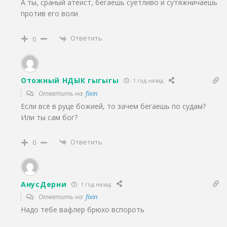
А ты, сраный атеист, бегаешь суетливо и сутяжничаешь
против его воли
Ответить
0
Отожный НДЫК гыгыгы
1 год назад
Ответить на
fixin
Если всё в руце божией, то зачем бегаешь по судам?
Или ты сам бог?
Ответить
0
АнусДерни
1 год назад
Ответить на
fixin
Надо тебе вафлер брюхо вспороть