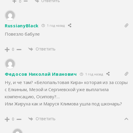
Ответить
0
RussianуBlack
1 год назад
Повезло бабуле
Ответить
0
Федосов Николай Иванович
1 год назад
Ну, и че там? «Белопальтовая Кира» которая из за ссоры
с Елкиным, Мезой и Сергиевской уже выплатила
компенсацию, Осипову?…
Или Жируха как и Маруся Климова ушла под шконарь?
Ответить
0