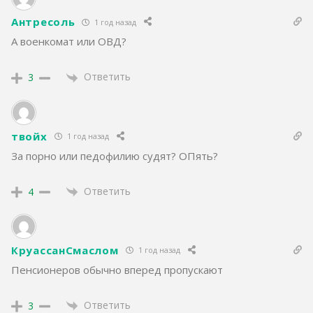
Антресоль
1 год назад
А военкомат или ОВД?
Ответить
3
твойх
1 год назад
За порно или педофилию судят? ОПять?
Ответить
4
КруассанСмаслом
1 год назад
Пенсионеров обычно вперед пропускают
Ответить
3