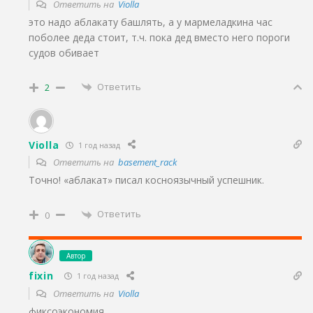
Ответить на
Violla
это надо аблакату башлять, а у мармеладкина час
поболее деда стоит, т.ч. пока дед вместо него пороги
судов обивает
Ответить
2
Violla
1 год назад
Ответить на
basement_rack
Точно! «аблакат» писал косноязычный успешник.
Ответить
0
Автор
fixin
1 год назад
Ответить на
Violla
фиксоэкономия