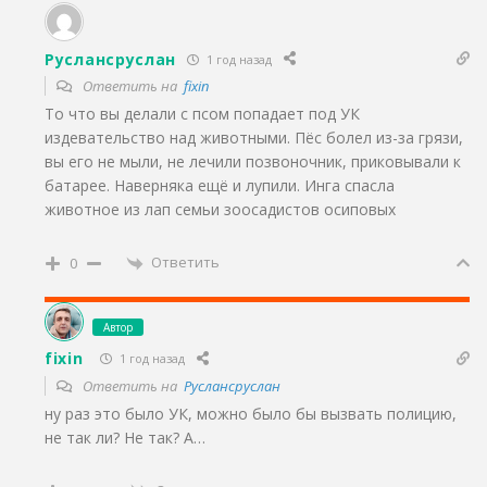
Руслансруслан
1 год назад
Ответить на
fixin
То что вы делали с псом попадает под УК
издевательство над животными. Пёс болел из-за грязи,
вы его не мыли, не лечили позвоночник, приковывали к
батарее. Наверняка ещё и лупили. Инга спасла
животное из лап семьи зоосадистов осиповых
Ответить
0
Автор
fixin
1 год назад
Ответить на
Руслансруслан
ну раз это было УК, можно было бы вызвать полицию,
не так ли? Не так? А…