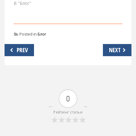
В "Блог"
Posted in
Блог
Навигация
PREV
NEXT
по
записям
0
Рейтинг статьи