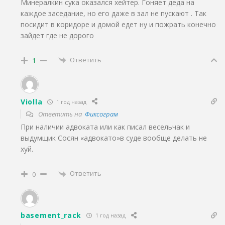
Минералкин сука оказался хейтер. Гоняет деда на
каждое заседание, но его даже в зал не пускают . Так
посидит в коридоре и домой едет ну и пожрать конечно
зайдет где не дорого
Ответить
1
Violla
1 год назад
Ответить на
Фиксограм
При наличии адвоката или как писал весельчак и
выдумщик Сосян «адвокато»в суде вообще делать не
хуй.
Ответить
0
basement_rack
1 год назад