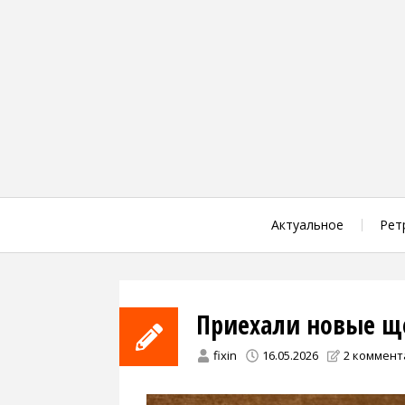
Skip
to
content
Актуальное
Рет
Приехали новые ще
fixin
16.05.2026
2 коммент