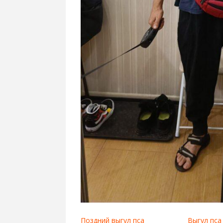
Поздний выгул пса
Выгул пса