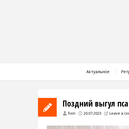
Skip
to
content
Актуальное
Рет
Поздний выгул пса 
fixin
20.07.2023
Leave a c