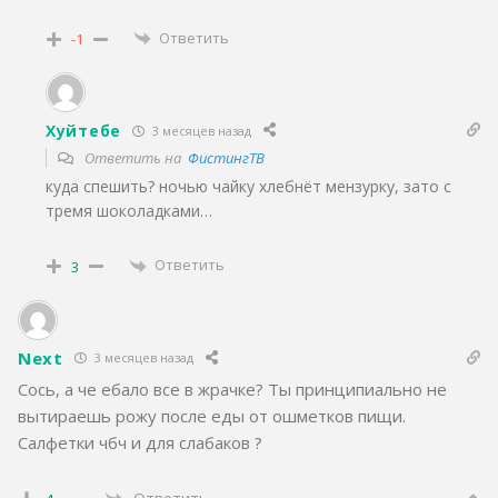
Ответить
-1
Хуйтебе
3 месяцев назад
Ответить на
ФистингТВ
куда спешить? ночью чайку хлебнёт мензурку, зато с
тремя шоколадками…
Ответить
3
Next
3 месяцев назад
Сось, а че ебало все в жрачке? Ты принципиально не
вытираешь рожу после еды от ошметков пищи.
Салфетки чбч и для слабаков ?