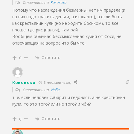
Ответить на
Кокококо
Потому что наслаждения безмерны, нет им предела (и
на них надо тратить деньги, а их жалко), а если быть
как крестьянин кули (но не ходить босиком), то все
проще, где рис (палыч), там рай.
Вообщем обычная бессмысленная хуйня от Соси, не
отвечающая на вопрос что бы что.
Ответить
0
Кокококо
3 месяцев назад
Ответить на
Violla
т. е. если человек сибарит и гедонист, а не крестьянин
кули, то это того? или не того? и чбч?
Ответить
0