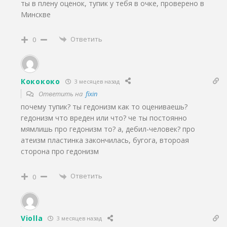
ты в плену оценок, тупик у тебя в очке, проверено в
Минскве
Ответить
0
Кокококо
3 месяцев назад
Ответить на
fixin
почему тупик? ты гедонизм как то оцениваешь?
гедонизм что вреден или что? че ты постоянно
мямлишь про гедонизм то? а, дебил-человек? про
атеизм пластинка закончилась, бугога, второая
сторона про гедонизм
Ответить
0
Violla
3 месяцев назад