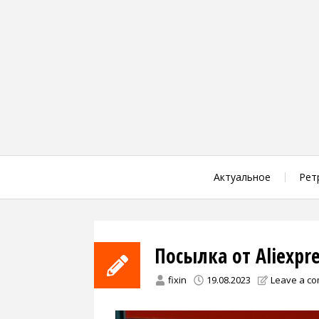
Skip
to
content
Актуальное
Рет
Посылка от Aliexpre
fixin
19.08.2023
Leave a c