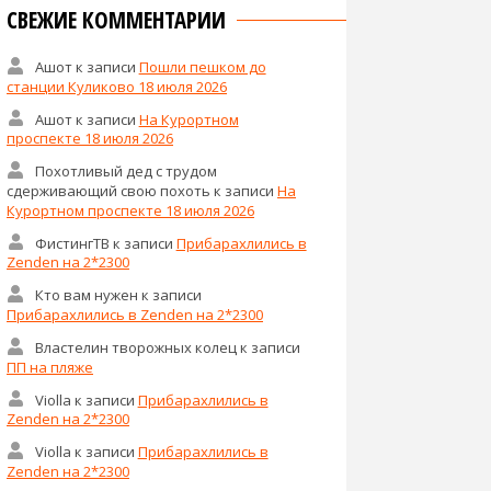
СВЕЖИЕ КОММЕНТАРИИ
Ашот
к записи
Пошли пешком до
станции Куликово 18 июля 2026
Ашот
к записи
На Курортном
проспекте 18 июля 2026
Похотливый дед с трудом
сдерживающий свою похоть
к записи
На
Курортном проспекте 18 июля 2026
ФистингТВ
к записи
Прибарахлились в
Zenden на 2*2300
Кто вам нужен
к записи
Прибарахлились в Zenden на 2*2300
Властелин творожных колец
к записи
ПП на пляже
Violla
к записи
Прибарахлились в
Zenden на 2*2300
Violla
к записи
Прибарахлились в
Zenden на 2*2300