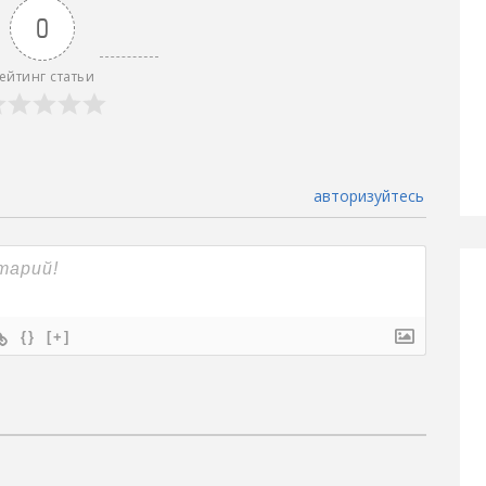
0
ейтинг статьи
авторизуйтесь
{}
[+]