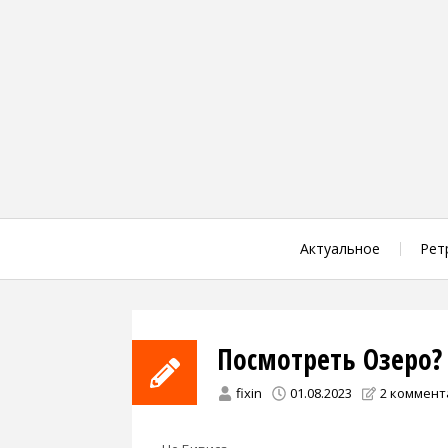
Skip
to
content
Актуальное
Рет
Посмотреть Озеро?
fixin
01.08.2023
2 коммент