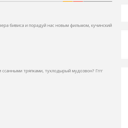
зера бивиса и порадуй нас новым фильмом, кучинский
и ссанными тряпками, тухлодырый мудозвон? Гггг