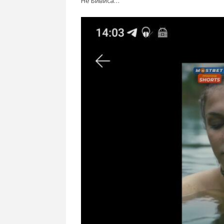
Не Бивиса…