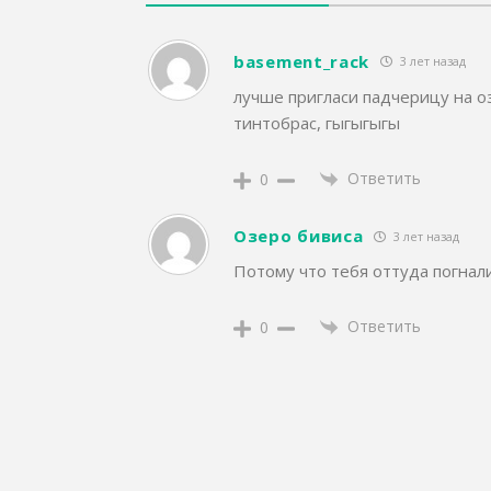
basement_rack
3 лет назад
лучше пригласи падчерицу на о
тинтобрас, гыгыгыгы
Ответить
0
Озеро бивиса
3 лет назад
Потому что тебя оттуда погнал
Ответить
0