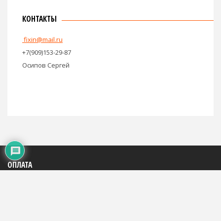
КОНТАКТЫ
fixin@mail.ru
+7(909)153-29-87
Осипов Сергей
ОПЛАТА
Яндекс: 4100195816684
WMR: 883290290994
WMZ: 667446785248
Сбербанк: на телефон +7(909)153-29-87