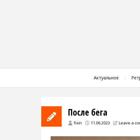
Skip
to
content
Актуальное
Рет
После бега
fixin
11.06.2023
Leave a c