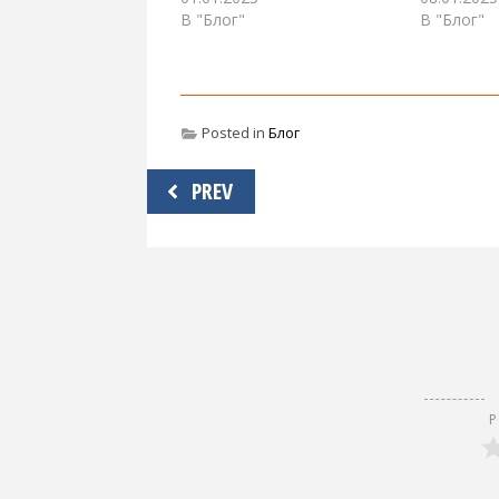
В "Блог"
В "Блог"
Posted in
Блог
Навигация
PREV
по
записям
Р