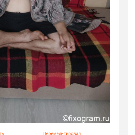
ть
Перемедитировал