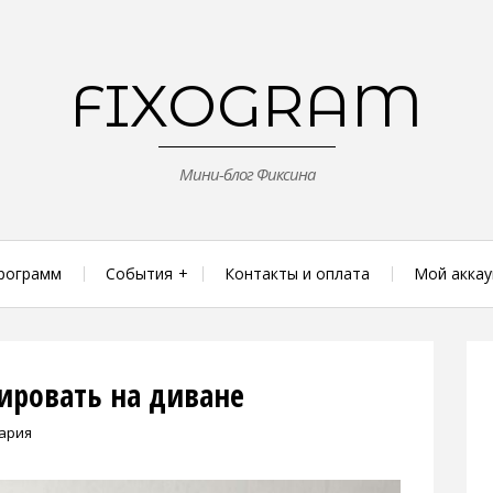
FIXOGRAM
Мини-блог Фиксина
рограмм
События
Контакты и оплата
Мой аккау
ировать на диване
ария