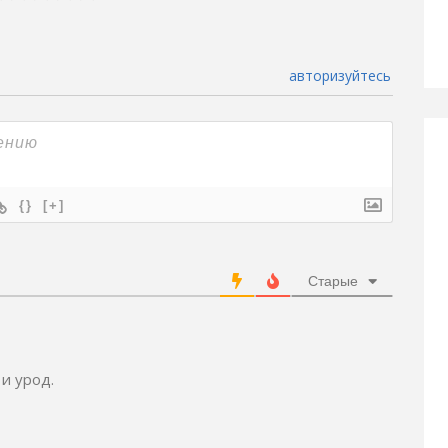
авторизуйтесь
{}
[+]
Старые
 и урод.