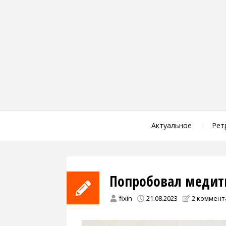
Skip
to
content
Актуальное
Рет
Попробовал медит
fixin
21.08.2023
2 коммент