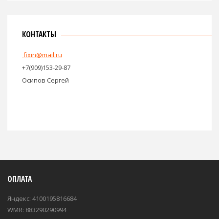
КОНТАКТЫ
fixin@mail.ru
+7(909)153-29-87
Осипов Сергей
ОПЛАТА
Яндекс: 4100195816684
WMR: 883290290994