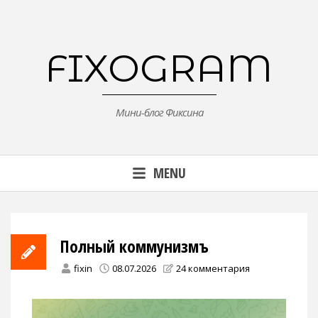
Skip
to
content
FIXOGRAM
Мини-блог Фиксина
MENU
Полный коммунизмъ
fixin
08.07.2026
24 комментария