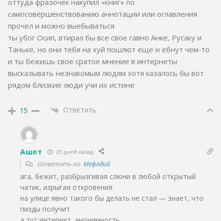
оттуда фразочек накупил «книг» по
самосовершенствованию аннотации или оглавления
прочел и можно выебываться
ты убог Осип, втирал бы все свое гавно Анке, Русаку и
Таньке, но они тебя на хуй пошлют еще и ебнут чем-то
и ты бежишь свое сратое мнение в интернеты
высказывать незнакомым людям хотя казалось бы вот
рядом близкие люди учи их истине
Ответить
15
Ашот
29 дней назад
Ответить на
Мефодий
ага, бежит, разбрызгивая слюни в любой открытый
чатик, изрыгая откровения
на улице явно такого бы делать не стал — знает, что
пизды получит
а тут интернет, анонимность