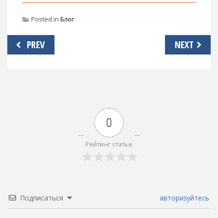
Posted in
Блог
Навигация
PREV
NEXT
по
записям
0
Рейтинг статьи
Подписаться
авторизуйтесь