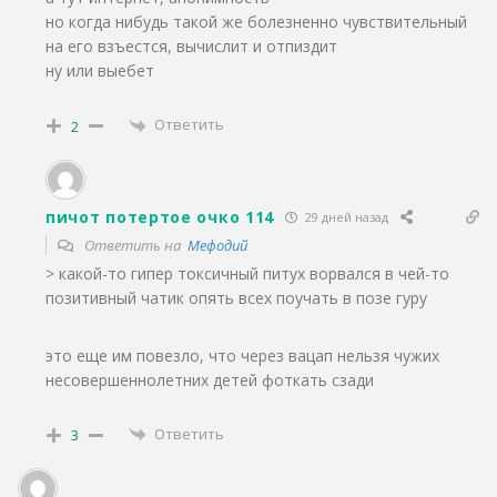
но когда нибудь такой же болезненно чувствительный
на его взъестся, вычислит и отпиздит
ну или выебет
Ответить
2
пичот потертое очко 114
29 дней назад
Ответить на
Мефодий
>
какой-то гипер токсичный питух ворвался в чей-то
позитивный чатик опять всех поучать в позе гуру
это еще им повезло, что через вацап нельзя чужих
несовершеннолетних детей фоткать сзади
Ответить
3