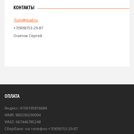
КОНТАКТЫ
fixin@mail.ru
+7(909)153-29-87
Осипов Сергей
ОПЛАТА
Яндекс: 4100195816684
WMR: 883290290994
WMZ: 667446785248
Сбербанк: на телефон +7(909)153-29-87