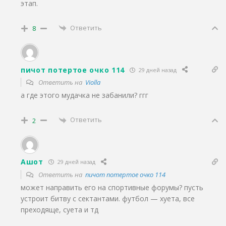
этап.
Ответить
8
пичот потертое очко 114
29 дней назад
Ответить на
Violla
а где этого мудачка не забанили? ггг
Ответить
2
Ашот
29 дней назад
Ответить на
пичот потертое очко 114
может направить его на спортивные форумы? пусть
устроит битву с сектантами. футбол — хуета, все
преходяще, суета и тд