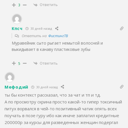
Ответить
3
Кпсч
30 дней назад
Ответить на
ФистингТВ
Муравейник сыто рыгает немытой волосней и
выкидывает в канаву пластиковые зубы
Ответить
5
Мефодий
30 дней назад
ты бы контекст рассказал, что за чат и тп и тд.
А по просмотру скрина просто какой-то гипер токсичный
питух ворвался в чей-то позитивный чатик опять всех
поучать в позе гуру ибо как иначе заплатил кредитные
200000р за курсы для разведенных женщин подергал