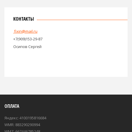
КОНТАКТЫ
fixin@mail.ru
+7(909)153-29-87
Осипов Сергей
ОПЛАТА
Яндекс: 4100195816684
WMR: 883290290994
WMZ: 667446785248