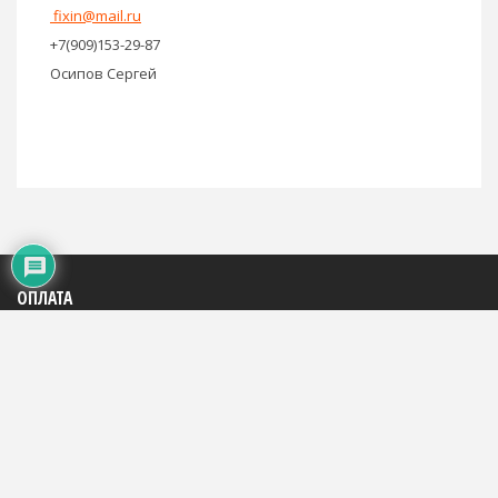
fixin@mail.ru
+7(909)153-29-87
Осипов Сергей
ОПЛАТА
Яндекс: 4100195816684
WMR: 883290290994
WMZ: 667446785248
Сбербанк: на телефон +7(909)153-29-87
На счет телефона: +7(909)153-29-87