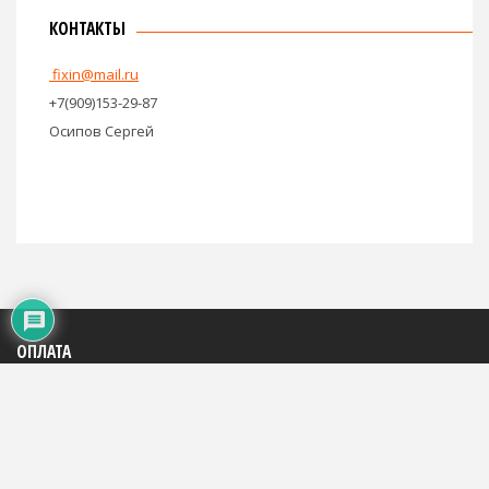
КОНТАКТЫ
fixin@mail.ru
+7(909)153-29-87
Осипов Сергей
ОПЛАТА
Яндекс: 4100195816684
WMR: 883290290994
WMZ: 667446785248
Сбербанк: на телефон +7(909)153-29-87