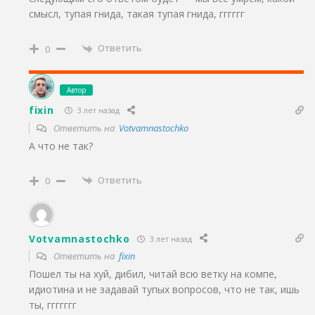
смысл, тупая гнида, такая тупая гнида, гггггг
Ответить
0
Автор
fixin
3 лет назад
Ответить на
Votvamnastochko
А что не так?
Ответить
0
Votvamnastochko
3 лет назад
Ответить на
fixin
Пошел ты на хуй, дибил, читай всю ветку на компе,
идиотина и не задавай тупых вопросов, что не так, ишь
ты, ггггггг