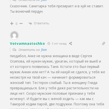
Сказочник. Санитарка тебя презирает и в хуй не ставит.
Ты вонючий пердун.
Ответить
0
Votvamnastochko
3 лет назад
Ответить на
fixin
пиздабол, Анке не нужна женщина в виде Сергея
Осипова, ей нужен мужик, уркаган, который ее выеб и
от которого появилась Таня. Кстати это был первый
мужик Анкин или нет? А ты ей нахуй не сдался, у тебя же
несмотря на твой кач — начинает формироваться
женский тип. Тестерон слабый. Ты в женщину Гнида
превращаешься. Бля у тебя даже растительности на
лице нет. Скоро мужские половые признаки у тебя
исчезнут. И будите вы с женой ходить — как мы с
Таморой ходим парой, две подружки. Поэтому она тебя