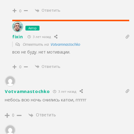
Ответить
0
Автор
fixin
3 лет назад
Ответить на
Votvamnastochko
всю не буду. нет мотивации.
Ответить
0
Votvamnastochko
3 лет назад
небось всю ночь снились катои, гггггг
Ответить
0