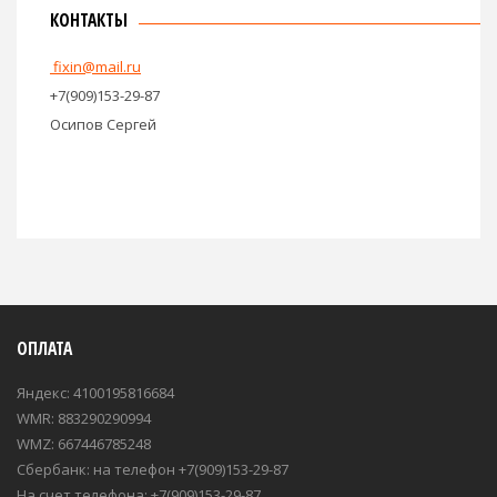
КОНТАКТЫ
fixin@mail.ru
+7(909)153-29-87
Осипов Сергей
ОПЛАТА
Яндекс: 4100195816684
WMR: 883290290994
WMZ: 667446785248
Сбербанк: на телефон +7(909)153-29-87
На счет телефона: +7(909)153-29-87