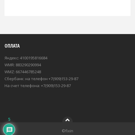
ОПЛАТА
Яндекс: 4100195816684
WMR: 883290290994
WMZ: 667446785248
Сбербанк: на телефон +7(909)153-29-87
На счет телефона: +7(909)153-29-87
5
©fixin