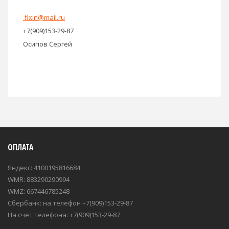
fixin@mail.ru
+7(909)153-29-87
Осипов Сергей
ОПЛАТА
Яндекс: 4100195816684
WMR: 883290290994
WMZ: 667446785248
Сбербанк: на телефон +7(909)153-29-87
На счет телефона: +7(909)153-29-87