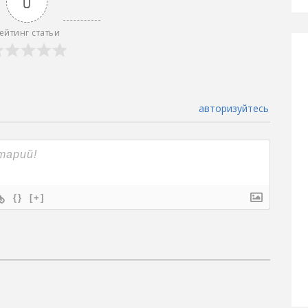
0
ейтинг статьи
авторизуйтесь
{}
[+]