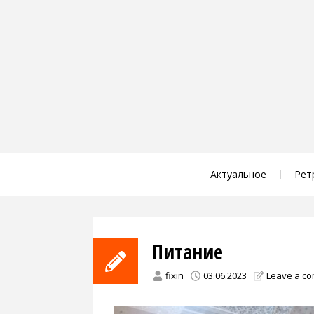
Skip
to
content
Актуальное
Рет
Питание
fixin
03.06.2023
Leave a c