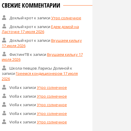
СВЕЖИЕ КОММЕНТАРИИ
Дохлый крот
к записи
Утро солнечное
Дохлый крот
к записи
Едем домой на
Ласточке 17 июля 2026
Дохлый крот
к записи
Вкушаем кильку
17 июля 2026
ФистингТВ
к записи
Вкушаем кильку 17
июля 2026
Школа певцов Ларисы Долиной
к
записи
Греемся кондиционером 17 июля
2026
Violla
к записи
Утро солнечное
Violla
к записи
Утро солнечное
Violla
к записи
Утро солнечное
Violla
к записи
Утро солнечное
Violla
к записи
Утро солнечное