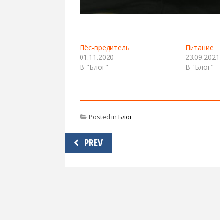
Пёс-вредитель
Питание
01.11.2020
23.09.2021
В "Блог"
В "Блог"
Posted in
Блог
Навигация
PREV
по
записям