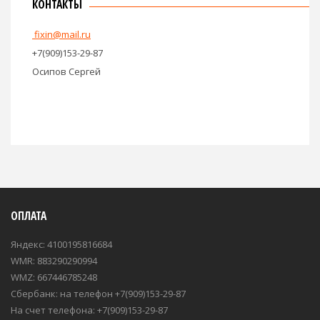
КОНТАКТЫ
fixin@mail.ru
+7(909)153-29-87
Осипов Сергей
ОПЛАТА
Яндекс: 4100195816684
WMR: 883290290994
WMZ: 667446785248
Сбербанк: на телефон +7(909)153-29-87
На счет телефона: +7(909)153-29-87