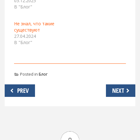
03.12.2025
В "Блог"
Не знал, что такие
существуют
27.04.2024
В "Блог"
Posted in
Блог
Навигация
PREV
NEXT
по
записям