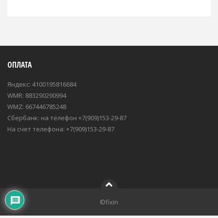
ОПЛАТА
Яндекс: 4100195816684
WMR: 883290290994
WMZ: 667446785248
Сбербанк: на телефон +7(909)153-29-87
На счет телефона: +7(909)153-29-87
©fixin