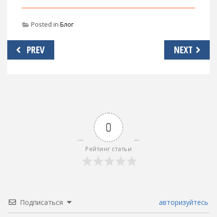
Posted in
Блог
Навигация
PREV
NEXT
по
записям
0
Рейтинг статьи
Подписаться
авторизуйтесь