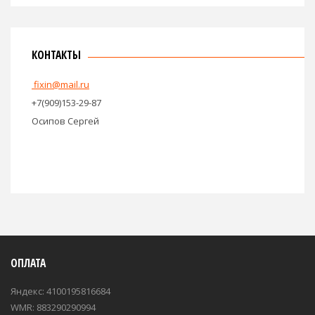
КОНТАКТЫ
fixin@mail.ru
+7(909)153-29-87
Осипов Сергей
ОПЛАТА
Яндекс: 4100195816684
WMR: 883290290994