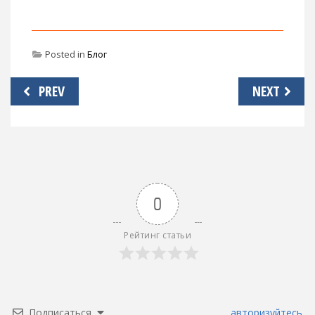
Posted in
Блог
Навигация
PREV
NEXT
по
записям
0
Рейтинг статьи
Подписаться
авторизуйтесь